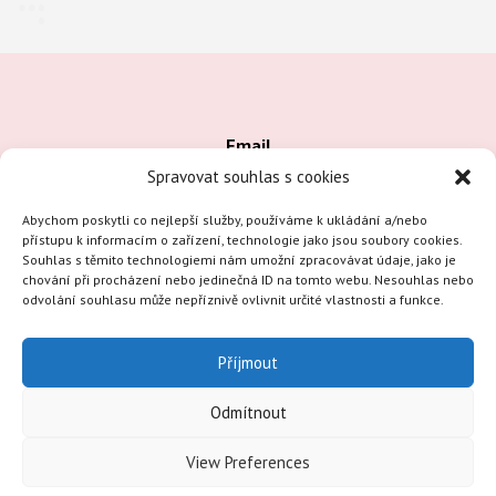
Email
Spravovat souhlas s cookies
info@kreativnesmonou.cz, fichtnerova.monika@email.cz
Abychom poskytli co nejlepší služby, používáme k ukládání a/nebo
přístupu k informacím o zařízení, technologie jako jsou soubory cookies.
Kreativně s Móňou
Souhlas s těmito technologiemi nám umožní zpracovávat údaje, jako je
chování při procházení nebo jedinečná ID na tomto webu. Nesouhlas nebo
odvolání souhlasu může nepříznivě ovlivnit určité vlastnosti a funkce.
F
I
a
n
c
s
Příjmout
e
t
b
a
o
g
Odmítnout
o
r
k
a
Copyright © 2026
-
m
View Preferences
f